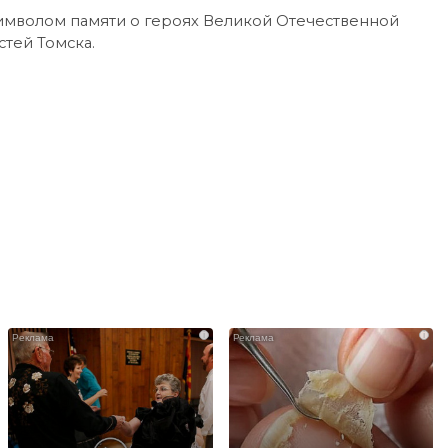
символом памяти о героях Великой Отечественной
тей Томска.
i
i