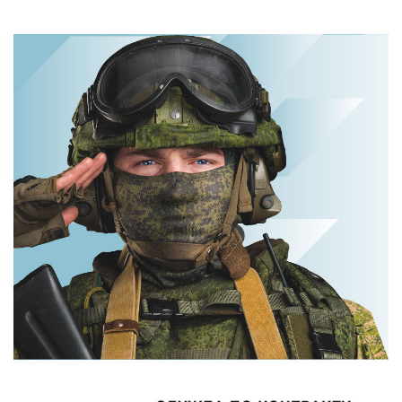
Королева вагона
отожгла! Видео
Этот трюк
не оставит
уничтожает
равнодушным
грибок за 5 дней!