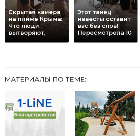
Скрытая камера
Этот танец
на пляже Крыма:
невесты оставит
Что люди
вас без слов!
вытворяют,
Пересмотрела 10
когда их не
раз
видят...
МАТЕРИАЛЫ ПО ТЕМЕ: