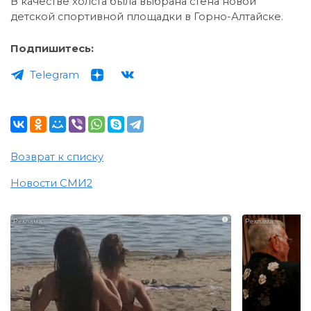
В качестве холста была выбрана стена новой
детской спортивной площадки в Горно-Алтайске.
Подпишитесь:
Telegram
Возврат к списку
Новости СМИ2
i