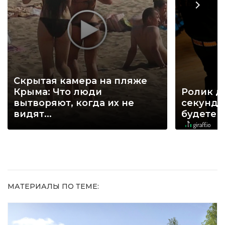
Скрытая камера на пляже
Крыма: Что люди
Ролик д
вытворяют, когда их не
секунд, 
видят...
будете 
МАТЕРИАЛЫ ПО ТЕМЕ: