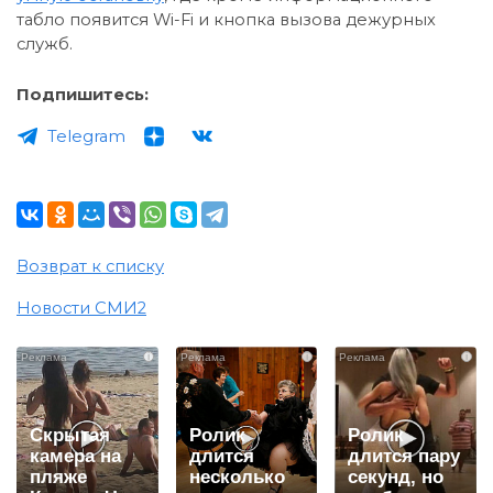
табло появится Wi-Fi и кнопка вызова дежурных
служб.
Подпишитесь:
Telegram
Возврат к списку
Новости СМИ2
i
i
i
Скрытая
Ролик
Ролик
камера на
длится
длится пару
пляже
несколько
секунд, но