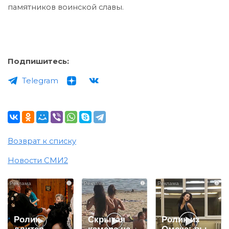
памятников воинской славы.
Подпишитесь:
Telegram
Возврат к списку
Новости СМИ2
i
i
i
Ролик
Скрытая
Ролик из