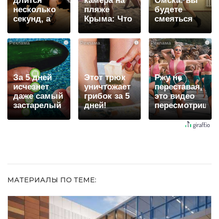
длится
камера на
Омска: вы
несколько
пляже
будете
секунд, а
Крыма: Что
смеяться
смеяться
люди
долго
вы будете
вытворяют,
i
i
i
долго
когда их не
видят...
За 5 дней
Этот трюк
Ржу не
исчезнет
уничтожает
переставая,
даже самый
грибок за 5
это видео
застарелый
дней!
пересмотришь
грибок: вот
не раз
хитрость
МАТЕРИАЛЫ ПО ТЕМЕ: