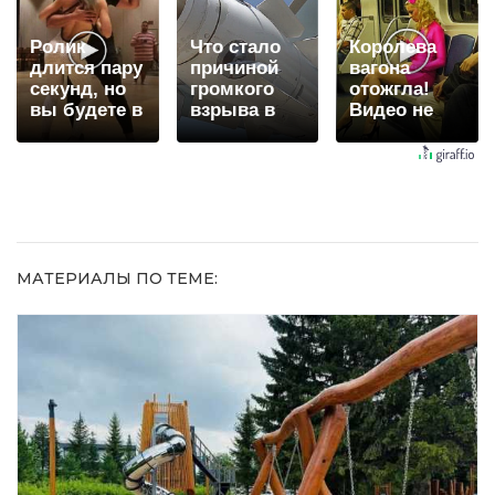
Ролик
Что стало
Королева
длится пару
причиной
вагона
секунд, но
громкого
отожгла!
вы будете в
взрыва в
Видео не
шоке от
Москве 7
оставит
увиденного
августа
равнодушным
МАТЕРИАЛЫ ПО ТЕМЕ: