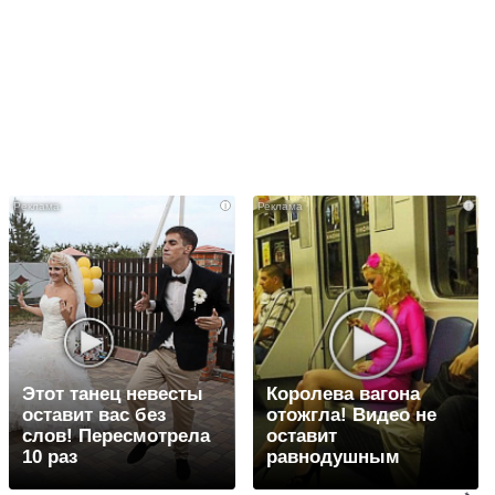
i
i
Этот танец невесты
Королева вагона
оставит вас без
отожгла! Видео не
слов! Пересмотрела
оставит
10 раз
равнодушным