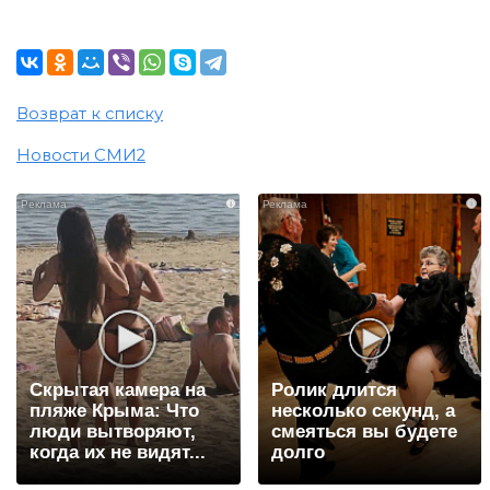
Возврат к списку
Новости СМИ2
i
i
Скрытая камера на
Ролик длится
пляже Крыма: Что
несколько секунд, а
люди вытворяют,
смеяться вы будете
когда их не видят...
долго