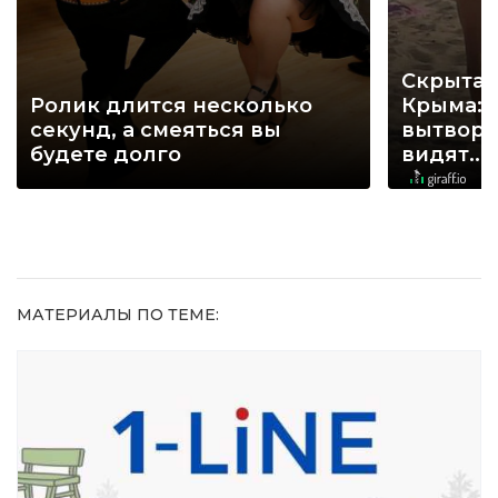
Скрытая
Ролик длится несколько
Крыма: 
секунд, а смеяться вы
вытворя
будете долго
видят...
МАТЕРИАЛЫ ПО ТЕМЕ: