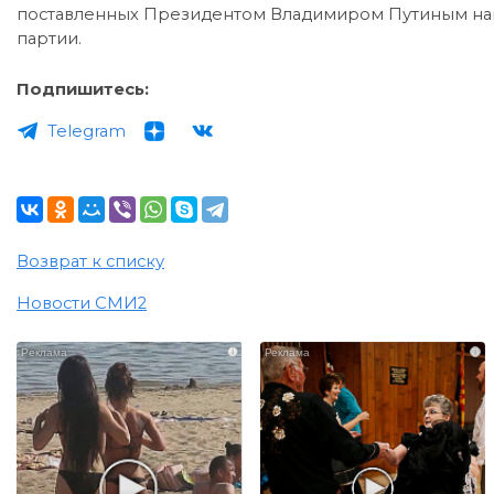
поставленных Президентом Владимиром Путиным на
партии.
Подпишитесь:
Telegram
Возврат к списку
Новости СМИ2
i
i