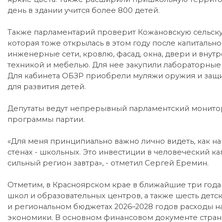
день в здании учится более 800 детей.
Также парламентарий проверит Кожановскую сельску
которая тоже открылась в этом году после капитальн
инженерные сети, кровлю, фасад, окна, двери и вну
техникой и мебелью. Для нее закупили лабораторные
Для кабинета ОБЗР приобрели муляжи оружия и защи
для развития детей.
Депутаты ведут непрерывный парламентский монито
программы партии.
«Для меня принципиально важно лично видеть, как 
стенах - школьных. Это инвестиции в человеческий ка
сильный регион завтра», - отметил Сергей Еремин.
Отметим, в Красноярском крае в ближайшие три года
школ и образовательных центров, а также шесть детс
и региональном бюджетах 2026–2028 годов расходы н
экономики. В основном финансовом документе стра