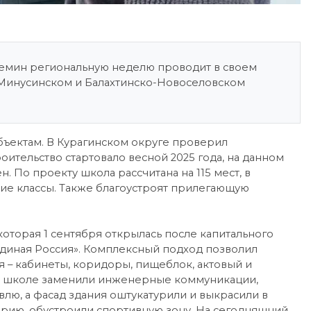
ремин региональную неделю проводит в своем
, Минусинском и Балахтинско-Новоселовском
бъектам. В Курагинском округе проверил
оительство стартовало весной 2025 года, на данном
н. По проекту школа рассчитана на 115 мест, в
ие классы. Также благоустроят прилегающую
оторая 1 сентября открылась после капитального
диная Россия». Комплексный подход позволил
 – кабинеты, коридоры, пищеблок, актовый и
 В школе заменили инженерные коммуникации,
влю, а фасад здания оштукатурили и выкрасили в
рию, обустроили спортивную зону. На сегодняшний