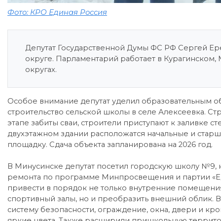
Фото: КРО Единая Россия
Депутат Государственной Думы ФС РФ Сергей Е
округе. Парламентарий работает в Курагинском
округах.
Особое внимание депутат уделил образовательным о
строительство сельской школы в селе Алексеевка. Стр
этапе забиты сваи, строители приступают к заливке сте
двухэтажном здании расположатся начальные и старш
площадку. Сдача объекта запланирована на 2026 год.
В Минусинске депутат посетил городскую школу №9, к
ремонта по программе Минпросвещения и партии «Е
привести в порядок не только внутренние помещения
спортивный залы, но и преобразить внешний облик.
систему безопасности, ограждение, окна, двери и кро
яркие цвета. Также расширили пришкольную террито