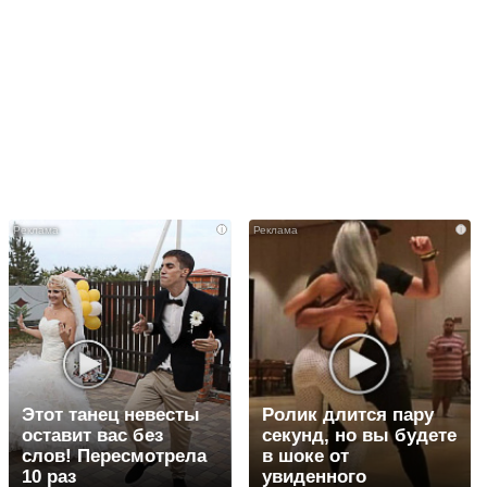
i
i
Этот танец невесты
Ролик длится пару
оставит вас без
секунд, но вы будете
слов! Пересмотрела
в шоке от
10 раз
увиденного