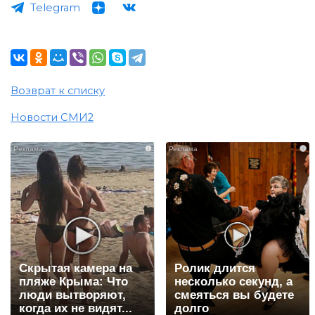
Telegram
Возврат к списку
Новости СМИ2
i
i
Скрытая камера на
Ролик длится
пляже Крыма: Что
несколько секунд, а
люди вытворяют,
смеяться вы будете
когда их не видят...
долго