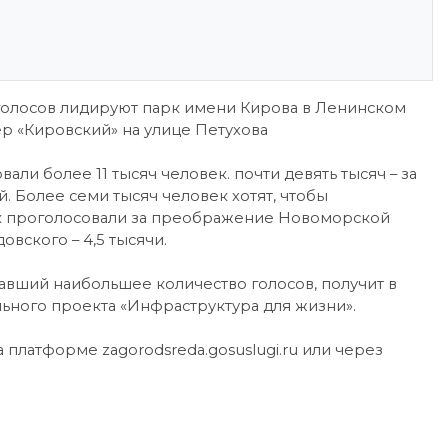
голосов лидируют парк имени Кирова в Ленинском
р «Кировский» на улице Петухова
али более 11 тысяч человек. почти девять тысяч – за
 Более семи тысяч человек хотят, чтобы
ек проголосовали за преображение Новоморской
вского – 4,5 тысячи.
авший наибольшее количество голосов, получит в
ьного проекта «Инфраструктура для жизни».
 платформе zagorodsreda.gosuslugi.ru или через