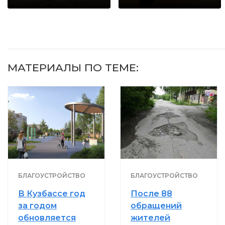
когда их не
будете долго
видят...
МАТЕРИАЛЫ ПО ТЕМЕ:
БЛАГОУСТРОЙСТВО
БЛАГОУСТРОЙСТВО
В Кузбассе год
После 88
за годом
обращений
обновляется
жителей