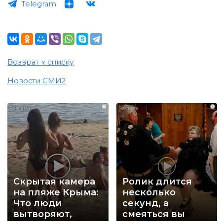
Telegram
Возврат к списку
Новости СМИ2
i
i
Скрытая камера
Ролик длится
на пляже Крыма:
несколько
Что люди
секунд, а
вытворяют,
смеяться вы