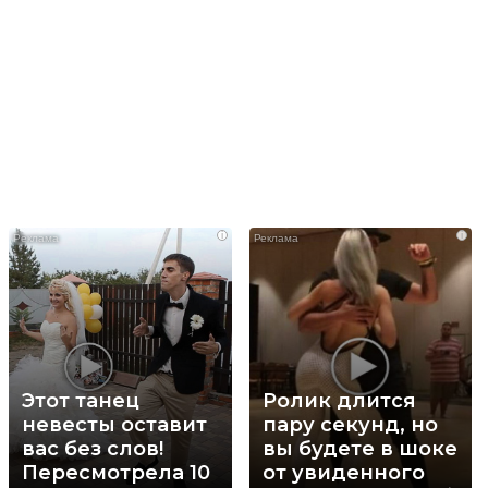
i
i
Этот танец
Ролик длится
невесты оставит
пару секунд, но
вас без слов!
вы будете в шоке
Пересмотрела 10
от увиденного