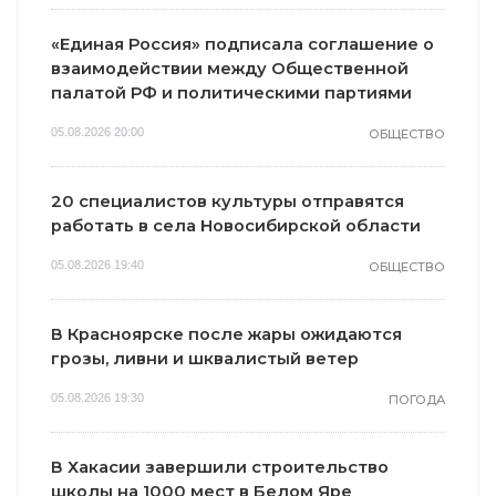
«Единая Россия» подписала соглашение о
взаимодействии между Общественной
палатой РФ и политическими партиями
05.08.2026 20:00
ОБЩЕСТВО
20 специалистов культуры отправятся
работать в села Новосибирской области
i
i
05.08.2026 19:40
ОБЩЕСТВО
В Красноярске после жары ожидаются
грозы, ливни и шквалистый ветер
05.08.2026 19:30
ПОГОДА
Ржу не
переставая, это
Ролик из Омска:
видео
вы будете
В Хакасии завершили строительство
пересмотришь
смеяться долго
школы на 1000 мест в Белом Яре