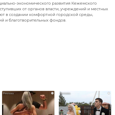
социально-экономического развития Кежемского
оступивших от органов власти, учреждений и местных
уют в создании комфортной городской среды,
й и благотворительных фондов.
i
i