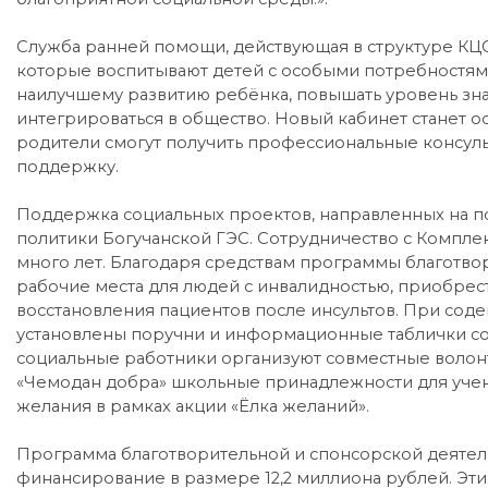
Служба ранней помощи, действующая в структуре КЦС
которые воспитывают детей с особыми потребностями
наилучшему развитию ребёнка, повышать уровень зн
интегрироваться в общество. Новый кабинет станет 
родители смогут получить профессиональные консул
поддержку.
Поддержка социальных проектов, направленных на по
политики Богучанской ГЭС. Сотрудничество с Компл
много лет. Благодаря средствам программы благотво
рабочие места для людей с инвалидностью, приобре
восстановления пациентов после инсультов. При сод
установлены поручни и информационные таблички со
социальные работники организуют совместные волонт
«Чемодан добра» школьные принадлежности для учен
желания в рамках акции «Ёлка желаний».
Программа благотворительной и спонсорской деятель
финансирование в размере 12,2 миллиона рублей. Эти