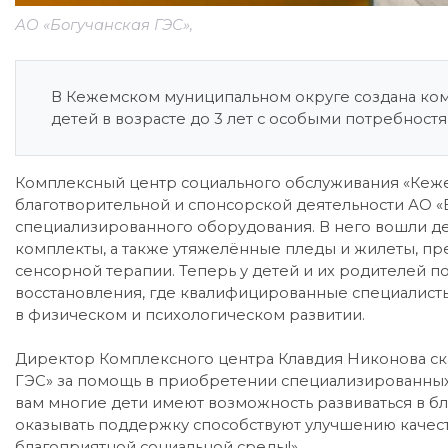
АО «Богучанская ГЭС»,
В Кежемском муниципальном округе создана ко
детей в возрасте до 3 лет с особыми потребност
Комплексный центр социального обслуживания «Кеж
благотворительной и спонсорской деятельности АО «Б
специализированного оборудования. В него вошли де
комплекты, а также утяжелённые пледы и жилеты, п
сенсорной терапии. Теперь у детей и их родителей п
восстановления, где квалифицированные специалисты
в физическом и психологическом развитии.
Директор Комплексного центра Клавдия Никонова ска
ГЭС» за помощь в приобретении специализированных
вам многие дети имеют возможность развиваться в бл
оказывать поддержку способствуют улучшению качест
благоприятной социальной среды!».