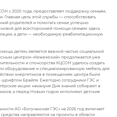
ОН с 2020 года, предоставляет поддержку семьям,
. Главная цель этой службы — способствовать
аний родителей и помогать семье успешно
основой для всесторонней помощи семьям: здесь
ьтации, а дети — необходимую реабилитационную
мощь детям, является важной частью социальной
ексным центром «Кежемский» продолжается уже
рительности и спонсорства КЦСОН удалось создать
сти оборудование и специализированную мебель для
ействии энергетиков в помещениях центра были
 шрифтом Брайля. Ежегодно сотрудники ГЭС и
ёрские акции: накануне Дня знаний собирают в
иков, а перед Новым годом исполняют детские
ности АО «Богучанская ГЭС» на 2026 год включает
 средства направляются на проекты в области