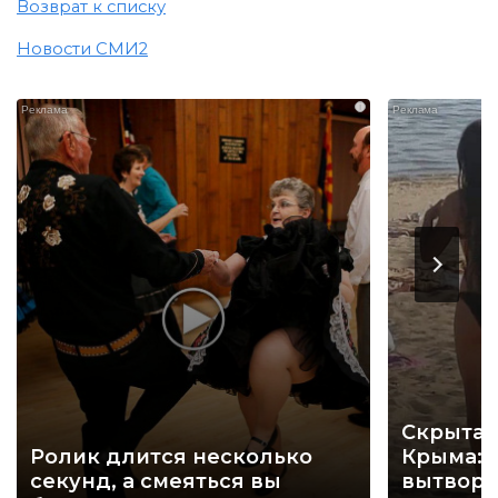
Возврат к списку
Новости СМИ2
i
Скрытая
Ролик длится несколько
Крыма: 
секунд, а смеяться вы
вытворя