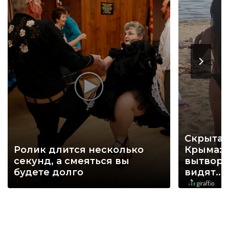
Скрытая
Ролик длится несколько
Крыма: 
секунд, а смеяться вы
вытворя
будете долго
видят...