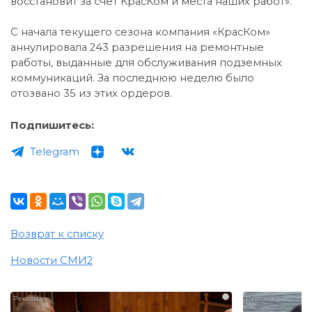
восстановит за счет КрасКом и места наших работ».
С начала текущего сезона компания «КрасКом»
аннулировала 243 разрешения на ремонтные
работы, выданные для обслуживания подземных
коммуникаций. За последнюю неделю было
отозвано 35 из этих ордеров.
Подпишитесь:
Telegram
Возврат к списку
Новости СМИ2
i