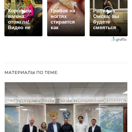
Королева
Грибок на
Ролик из
вагона
ногтях
Омска: вы
отожгла!
стирается
будете
Видео не
как
смеяться
оставит
ластиком!
долго
равнодушным
Простой
домашний
метод
МАТЕРИАЛЫ ПО ТЕМЕ: