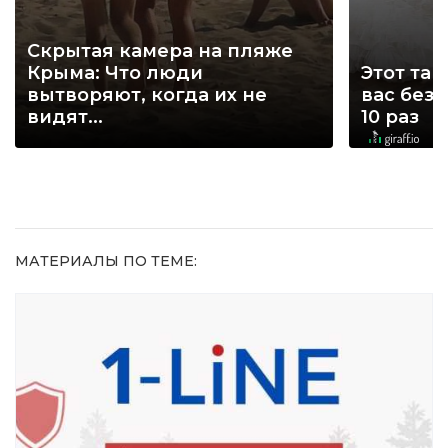
Скрытая камера на пляже
Крыма: Что люди
Этот тан
вытворяют, когда их не
вас без
видят...
10 раз
МАТЕРИАЛЫ ПО ТЕМЕ: