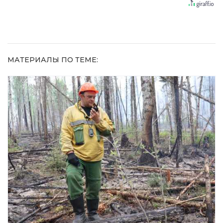
Простой
равнодушным
хитрость
домашний
метод
МАТЕРИАЛЫ ПО ТЕМЕ: