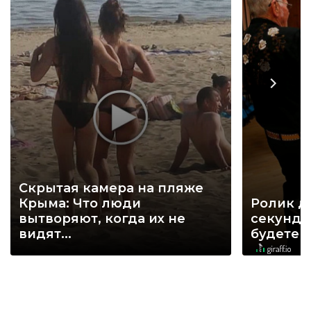
Скрытая камера на пляже
Крыма: Что люди
Ролик д
вытворяют, когда их не
секунд, 
видят...
будете 