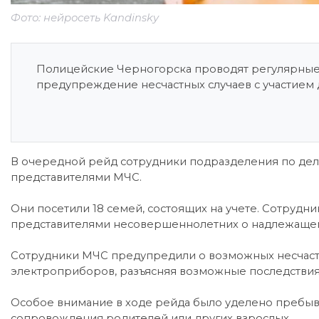
Фото: нейросеть Kandinsky
Полицейские Черногорска проводят регулярные
предупреждение несчастных случаев с участием 
В очередной рейд сотрудники подразделения по де
представителями МЧС.
Они посетили 18 семей, состоящих на учете. Сотруд
представителями несовершеннолетних о надлежащем
Сотрудники МЧС предупредили о возможных несчастны
электроприборов, разъясняя возможные последстви
Особое внимание в ходе рейда было уделено пребы
сопровождения родителей или других взрослых.