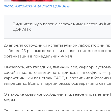
Фото: Алтайский филиал ЦОК АПК
Внушительную партию заражённых цветов из Кит
ЦОК АПК.
23 апреля сотрудники испытательной лаборатории п
— более 25 разных видов — и нашли в них опасных в
организации в понедельник, 4 мая.
Оказалось, что гвоздики, львиный зев, сафлор, эустом
собой западного цветочного трипса, а гипсофилы — т
карантинными для стран ЕАЭС, и ввозить их в Росси
запрещено. Всего в партии оказалось заражено свыше
О находке сразу же сообщили в краевое управление 
меры.
Опасность трипсов сложно переоценить: эти крошеч