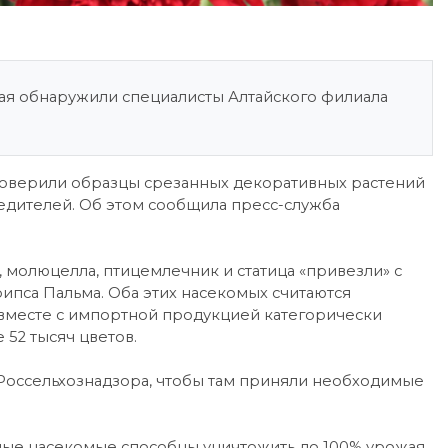
ая обнаружили специалисты Алтайского филиала
роверили образцы срезанных декоративных растений
редителей. Об этом сообщила пресс-служба
а, молюцелла, птицемлечник и статица «привезли» с
рипса Пальма. Оба этих насекомых считаются
ю вместе с импортной продукцией категорически
 52 тысяч цветов.
Россельхознадзора, чтобы там приняли необходимые
ные насекомые способны уничтожить до 100% урожая