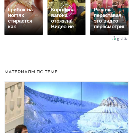
Грибок на
Королева
Ржу не
ногтях
вагона
переставая,
стирается
отожгла!
это видео
как
Видео не
пересмотришь
ластиком!
оставит
не раз
Простой
равнодушным
домашний
метод
МАТЕРИАЛЫ ПО ТЕМЕ: