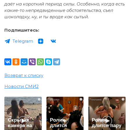
даёт на короткий период силы. Особенно, когда есть
какие-то непредвиденные обстоятельства, съел
шоколадку, ну, и ты вроде как сытый.
Подпишитесь:
Telegram
Возврат к списку
Новости СМИ2
i
i
i
Скрытая
Ролик
Ролик
камера на
длится
длится пару