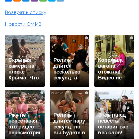
Возврат к списку
Новости СМИ2
i
i
i
Скрытая
Ролик
Королева
камера на
длится
вагона
пляже
несколько
отожгла!
Крыма: Что
секунд, а
Видео не
люди
смеяться
оставит
вытворяют,
вы будете
равнодушным
i
i
i
когда их не
долго
видят...
Ржу не
Ролик
Этот танец
переставая,
длится пару
невесты
это видео
секунд, но
оставит вас
пересмотришь
вы будете в
без слов!
не раз
шоке от
Пересмотрела