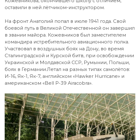
Кожевникова, окончившего школу с отличием,
оставили в ней лётчиком-инструктором.
На фронт Анатолий попал в июле 1941 года. Свой
боевой путь в Великой Отечественной он завершил
в звании майора. Кожевников был заместителем
командира истребительного авиационного полка.
Участвовал в воздушных боях на Дону, во время
Сталинградской и Курской битв, при освобождении
Украинской и Молдавской ССР, Румынии, Польши,
боях в Германии.Летал на разных типах самолётов:
И-16, Як-1, Як-7, английском «Hawker Hurricane» и
американском «Bell P-39 Airacobra».