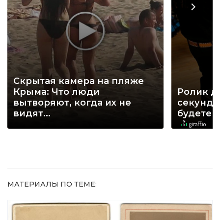
Скрытая камера на пляже
Крыма: Что люди
Ролик д
вытворяют, когда их не
секунд, 
видят...
будете 
МАТЕРИАЛЫ ПО ТЕМЕ: