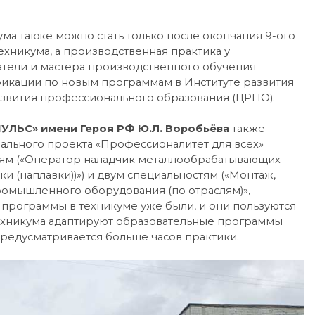
а также можно стать только после окончания 9-ого
техникума, а производственная практика у
ватели и мастера производственного обучения
икации по новым программам в Институте развития
звития профессионального образования (ЦРПО).
ЛЬС» имени Героя РФ Ю.Л. Воробьёва
также
нального проекта «Профессионалитет для всех»
иям («Оператор наладчик металлообрабатывающих
и (наплавки))») и двум специальностям («Монтаж,
ромышленного оборудования (по отраслям)»,
 программы в техникуме уже были, и они пользуются
ехникума адаптируют образовательные программы
предусматривается больше часов практики.