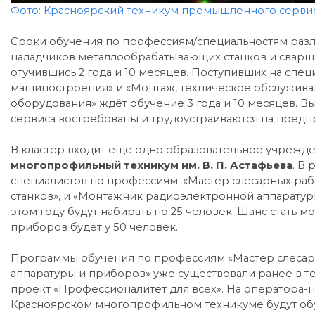
Фото: Красноярский техникум промышленного серви
Сроки обучения по профессиям/специальностям различ
наладчиков металлообрабатывающих станков и сварщ
отучившись 2 года и 10 месяцев. Поступивших на спе
машиностроения» и «Монтаж, техническое обслужива
оборудования» ждёт обучение 3 года и 10 месяцев.
сервиса востребованы и трудоустраиваются на пре
В кластер входит ещё одно образовательное учрежде
многопрофильный техникум им. В. П. Астафьева
. В
специалистов по профессиям: «Мастер слесарных ра
станков», и «Монтажник радиоэлектронной аппаратур
этом году будут набирать по 25 человек. Шанс стать
приборов будет у 50 человек.
Программы обучения по профессиям «Мастер слесар
аппаратуры и приборов» уже существовали ранее в те
проект «Профессионалитет для всех». На оператора-
Красноярском многопрофильном техникуме будут обу