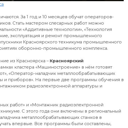
са
аются. За 1 год и 10 месяцев обучат операторов-
иков. Стать мастером слесарных работ можно
циальности «Аддитивные технологии», «Технология
ние, эксплуатация и ремонт промышленного
 Выпускники Красноярского техникума промышленного
дприятиях оборонно-промышленного комплекса.
ние из Красноярска –
Красноярский
 рамках кластера «Машиностроение» в нём готовят
бот», «Оператор-наладчик металлообрабатывающих
ы и приборов». На первые две программы обучения в
 монтажником радиоэлектронной аппаратуры и
ных работ» и «Монтажник радиоэлектронной
хникуме. С этого года они включены в региональный
наладчика металлообрабатывающих станков в
чать впервые. Все программы были составлены,