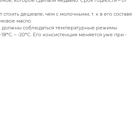
еное, которое сделали недавно. Срок годности – от
стоить дешевле, чем с молочными, т. к в его составе
ьмовое масло.
ках должны соблюдаться температурные режимы
°С. – -20°С. Его консистенция меняется уже при -