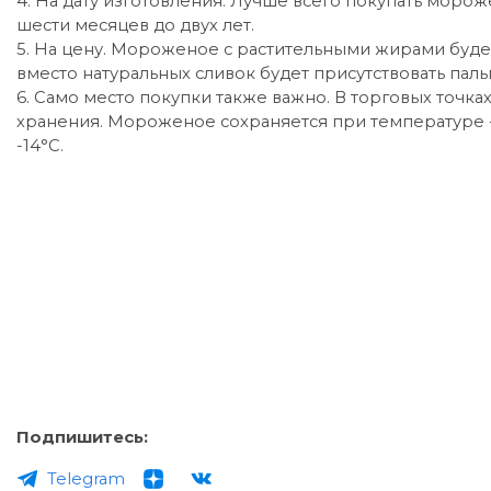
4. На дату изготовления. Лучше всего покупать морож
шести месяцев до двух лет.
5. На цену. Мороженое с растительными жирами будет 
вместо натуральных сливок будет присутствовать пал
6. Само место покупки также важно. В торговых точ
хранения. Мороженое сохраняется при температуре -18
-14°С.
Подпишитесь:
Telegram