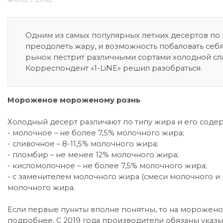
Одним из самых популярных летних десертов по 
преодолеть жару, и возможность побаловать себ
рынок пестрит различными сортами холодной сладо
Корреспондент «1-LiNE» решил разобраться.
Мороженое мороженому рознь
Холодный десерт различают по типу жира и его соде
- молочное – не более 7,5% молочного жира;
- сливочное – 8-11,5% молочного жира;
- пломбир – не менее 12% молочного жира;
- кисломолочное – не более 7,5% молочного жира;
- с заменителем молочного жира (смеси молочного и 
молочного жира.
Если первые пункты вполне понятны, то на морожено
подробнее. С 2019 года производители обязаны указ