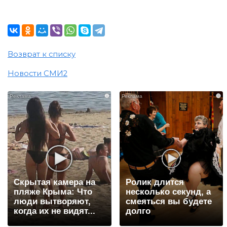
Возврат к списку
Новости СМИ2
i
i
Скрытая камера на
Ролик длится
пляже Крыма: Что
несколько секунд, а
люди вытворяют,
смеяться вы будете
когда их не видят...
долго