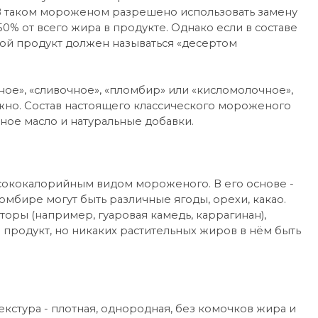
 В таком мороженом разрешено использовать замену
0% от всего жира в продукте. Однако если в составе
кой продукт должен называться «десертом
ое», «сливочное», «пломбир» или «кисломолочное»,
олжно. Состав настоящего классического мороженого
чное масло и натуральные добавки.
ококалорийным видом мороженого. В его основе -
ломбире могут быть различные ягоды, орехи, какао.
аторы (например, гуаровая камедь, каррагинан),
 продукт, но никаких растительных жиров в нём быть
стура - плотная, однородная, без комочков жира и