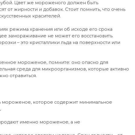
грубой. Цвет же мороженого должен быть
т от жирности и добавок. Стоит помнить, что очень
скусственных красителей.
ях режима хранения или об исходе его срока
щее замораживание не может его восстановить.
розки – это кристаллики льда на поверхности или
женное мороженое, помните: оно опасно для
ельная среда для микроорганизмов, которые активно
но отравиться.
ать мороженое, которое содержит минимальное
.
 продают именно мороженое, а не