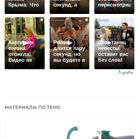
Крыма: Что
секунд, а
пересмотришь
люди
смеяться
не раз
вытворяют,
вы будете
i
i
i
когда их не
долго
видят...
Королева
Ролик
Этот танец
вагона
длится пару
невесты
отожгла!
секунд, но
оставит вас
Видео не
вы будете в
без слов!
оставит
шоке от
Пересмотрела
равнодушным
увиденного
10 раз
МАТЕРИАЛЫ ПО ТЕМЕ: