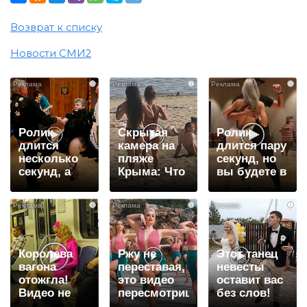
Возврат к списку
Новости СМИ2
i
i
i
Ролик
Скрытая
Ролик
длится
камера на
длится пару
несколько
пляже
секунд, но
секунд, а
Крыма: Что
вы будете в
смеяться
люди
шоке от
вы будете
вытворяют,
увиденного
i
i
i
долго
когда их не
видят...
Королева
Ржу не
Этот танец
вагона
переставая,
невесты
отожгла!
это видео
оставит вас
Видео не
пересмотришь
без слов!
оставит
не раз
Пересмотрела