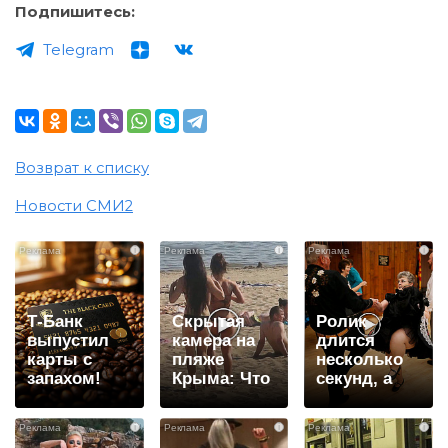
Подпишитесь:
Telegram
Возврат к списку
Новости СМИ2
i
i
i
Т-Банк
Скрытая
Ролик
выпустил
камера на
длится
карты с
пляже
несколько
запахом!
Крыма: Что
секунд, а
люди
смеяться
вытворяют,
вы будете
i
i
i
когда их не
долго