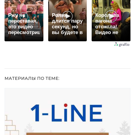
видят...
Ржу не
Ролик
Королева
переставая,
длится пару
вагона
это видео
секунд, но
отожгла!
пересмотришь
вы будете в
Видео не
не раз
шоке от
оставит
увиденного
равнодушным
МАТЕРИАЛЫ ПО ТЕМЕ: