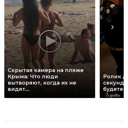
Скрытая камера на пляже
Крыма: Что люди
Ролик д
вытворяют, когда их не
секунд, 
видят...
будете 