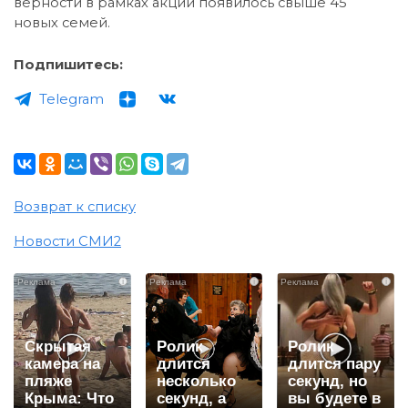
верности в рамках акции появилось свыше 45
новых семей.
Подпишитесь:
Telegram
Возврат к списку
Новости СМИ2
i
i
i
Скрытая
Ролик
Ролик
камера на
длится
длится пару
пляже
несколько
секунд, но
Крыма: Что
секунд, а
вы будете в