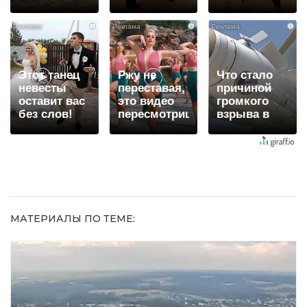
люди
смеяться
шоке от
вытворяют,
вы будете
увиденного
i
i
i
когда их не
долго
видят...
Этот танец
Ржу не
Что стало
невесты
переставая,
причиной
оставит вас
это видео
громкого
без слов!
пересмотришь
взрыва в
Пересмотрела
не раз
Москве 7
10 раз
августа
МАТЕРИАЛЫ ПО ТЕМЕ: