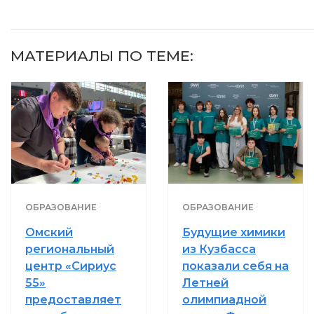
МАТЕРИАЛЫ ПО ТЕМЕ:
ОБРАЗОВАНИЕ
ОБРАЗОВАНИЕ
Омский
Будущие химики
региональный
из Кузбасса
центр «Сириус
показали себя на
55»
Летней
предоставляет
олимпиадной