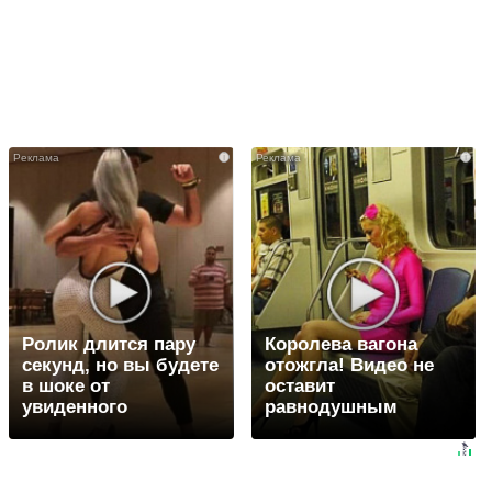
i
i
Ролик длится пару
Королева вагона
секунд, но вы будете
отожгла! Видео не
в шоке от
оставит
увиденного
равнодушным