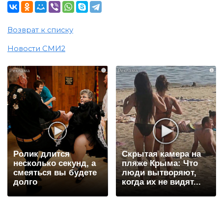
Возврат к списку
Новости СМИ2
i
i
Ролик длится
Скрытая камера на
несколько секунд, а
пляже Крыма: Что
смеяться вы будете
люди вытворяют,
долго
когда их не видят...