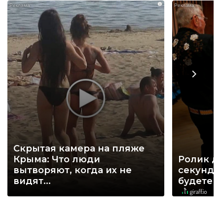
i
Скрытая камера на пляже
Крыма: Что люди
Ролик д
вытворяют, когда их не
секунд, 
видят...
будете 