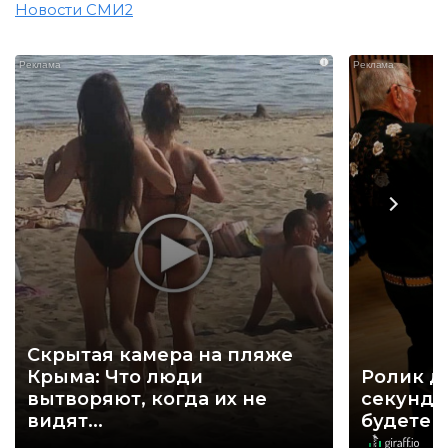
Новости СМИ2
i
Скрытая камера на пляже
Крыма: Что люди
Ролик д
вытворяют, когда их не
секунд, 
видят...
будете 