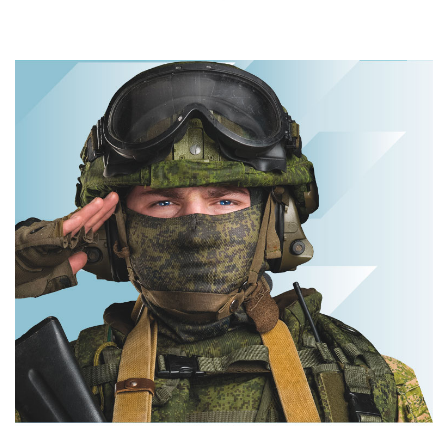
Ролик длится
пару секунд, но
Ролик из Омска:
вы будете в шоке
вы будете
от увиденного
смеяться долго