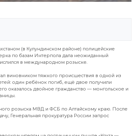
захстаном (в Кулундинском районе) полицейские
ерка по базам Интерпола дала неожиданный
числился в международном розыске.
стал виновником тяжкого происшествия в одной из
етей: один ребёнок погиб, ещё двое получили
его оказалось двойное гражданство — монгольское и
аницы.
ного розыска МВД и ФСБ по Алтайскому краю. После
чу, Генеральная прокуратура России запрос
авоохранителям на пограничном пункте «Кяхта —