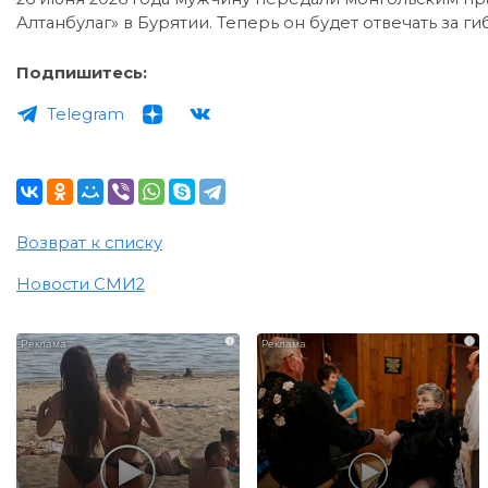
Алтанбулаг» в Бурятии. Теперь он будет отвечать за г
Подпишитесь:
Telegram
Возврат к списку
Новости СМИ2
i
i