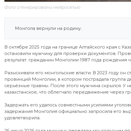
Фото сгенерировано нейросетью
Монгола вернули на родину.
В октябре 2025 года на границе Алтайского края с Ка
остановили мужчину для проверки документов. Пров
результат: гражданин Монголии 1987 года рождения 
Разыскивали его монгольские власти. В 2023 году он 
провинций Монголии, в котором пострадала группа д
серьёзные травмы. После этого мужчина скрылся. У н
казахстанское, что облегчало передвижение через гр
Задержать его удалось совместными усилиями уголов
задержания Монголия официально запросила его выда
удовлетворила.
26 июня 2026 года мужчину передали монгольским пр