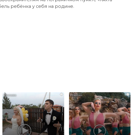
ибель ребёнка у себя на родине.
i
i