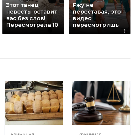
Этот танец
Ржу не
невесты оставит
переставая, это
вас без слов!
видео
Пересмотрела 10
пересмотришь
раз
не раз
КРИМИНАЛ
КРИМИНАЛ