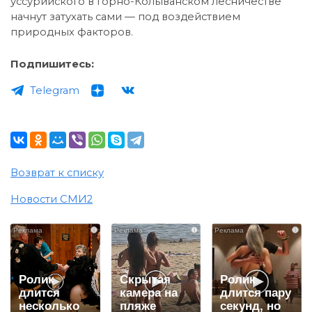
уссурийского в Горно-Колыванском лесничестве
начнут затухать сами — под воздействием
природных факторов.
Подпишитесь:
Telegram
Возврат к списку
Новости СМИ2
i
i
i
Ролик
Скрытая
Ролик
длится
камера на
длится пару
несколько
пляже
секунд, но