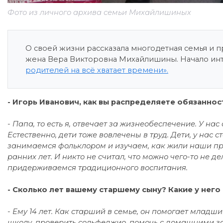
Фото из личного архива семьи Михайлишиных
О своей жизни рассказала многодетная семья и 
жена Вера Викторовна Михайлишины. Начало и
родителей на всё хватает времени».
- Игорь Иванович, как вы распределяете обязанност
- Папа, то есть я, отвечает за жизнеобеспечение. У нас
Естественно, дети тоже вовлечены в труд. Дети, у нас 
занимаемся фольклором и изучаем, как жили наши пред
ранних лет. И никто не считал, что можно чего-то не 
придерживаемся традиционного воспитания.
- Сколько лет вашему старшему сыну? Какие у него
- Ему 14 лет. Как старший в семье, он помогает младш
школу, проверить сольфеджио, помочь с домашними за