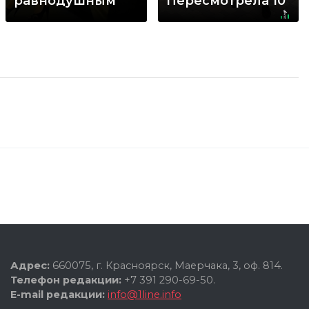
равнодушным
Пересмотрела 10
раз
Адрес:
660075, г. Красноярск, Маерчака, 3, оф. 814.
Телефон редакции:
+7 391 290-69-50.
E-mail редакции:
info@1line.info