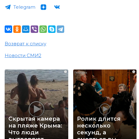
Telegram
Возврат к списку
Новости СМИ2
i
i
Скрытая камера
Ролик длится
на пляже Крыма:
несколько
Что люди
секунд, а