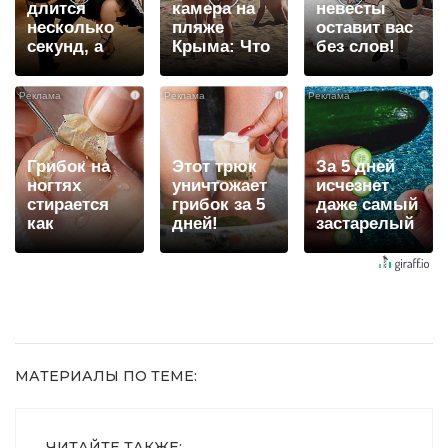
длится
камера на
невесты
несколько
пляже
оставит вас
секунд, а
Крыма: Что
без слов!
смеяться
люди
Пересмотрела
вы будете
вытворяют,
10 раз
i
i
i
долго
когда их не
видят...
Грибок на
Этот трюк
За 5 дней
ногтях
уничтожает
исчезнет
стирается
грибок за 5
даже самый
как
дней!
застарелый
ластиком!
грибок: вот
Простой
хитрость
домашний
метод
МАТЕРИАЛЫ ПО ТЕМЕ:
ЧИТАЙТЕ ТАКЖЕ: