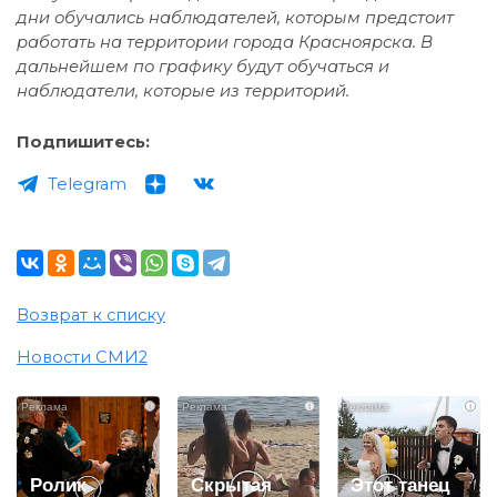
дни обучались наблюдателей, которым предстоит
работать на территории города Красноярска. В
дальнейшем по графику будут обучаться и
наблюдатели, которые из территорий.
Подпишитесь:
Telegram
Возврат к списку
Новости СМИ2
i
i
i
Ролик
Скрытая
Этот танец