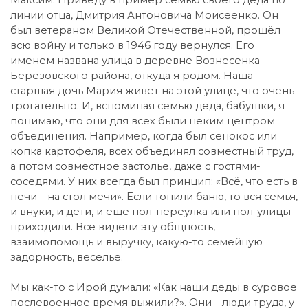
Максим: Приведу в пример семью своего деда по
линии отца, Дмитрия Антоновича Моисеенко. Он
был ветераном Великой Отечественной, прошёл
всю войну и только в 1946 году вернулся. Его
именем названа улица в деревне Вознесенка
Берёзовского района, откуда я родом. Наша
старшая дочь Мария живёт на этой улице, что очень
трогательно. И, вспоминая семью деда, бабушки, я
понимаю, что они для всех были неким центром
объединения. Например, когда был сенокос или
копка картофеля, всех объединял совместный труд,
а потом совместное застолье, даже с гостями-
соседями. У них всегда был принцип: «Всё, что есть в
печи – на стол мечи». Если топили баню, то вся семья,
и внуки, и дети, и ещё пол-переулка или пол-улицы
приходили. Все видели эту общность,
взаимопомощь и выручку, какую-то семейную
задорность, веселье.
Мы как-то с Ирой думали: «Как наши деды в суровое
послевоенное время выжили?». Они – люди труда, у