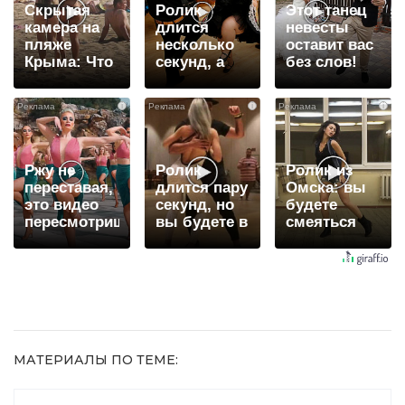
Скрытая
Ролик
Этот танец
камера на
длится
невесты
пляже
несколько
оставит вас
Крыма: Что
секунд, а
без слов!
люди
смеяться
Пересмотрела
вытворяют,
вы будете
10 раз
i
i
i
когда их не
долго
видят...
Ржу не
Ролик
Ролик из
переставая,
длится пару
Омска: вы
это видео
секунд, но
будете
пересмотришь
вы будете в
смеяться
не раз
шоке от
долго
увиденного
МАТЕРИАЛЫ ПО ТЕМЕ: