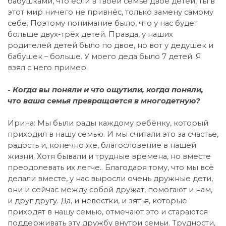
бабушками, что если в твоей семье двое детей, ты в
этот мир ничего не привнёс, только замену самому
себе. Поэтому понимание было, что у нас будет
больше двух-трёх детей. Правда, у наших
родителей детей было по двое, но вот у дедушек и
бабушек – больше. У моего деда было 7 детей. Я
взял с него пример.
- Когда вы поняли и что ощутили, когда поняли,
что ваша семья превращается в многодетную?
Ирина: Мы были рады каждому ребёнку, который
приходил в нашу семью. И мы считали это за счастье,
радость и, конечно же, благословение в нашей
жизни. Хотя бывали и трудные времена, но вместе
преодолевать их легче.. Благодаря тому, что мы всё
делали вместе, у нас выросли очень дружные дети,
они и сейчас между собой дружат, помогают и нам,
и друг другу. Да, и невестки, и зятья, которые
приходят в нашу семью, отмечают это и стараются
поддерживать эту дружбу внутри семьи. Трудности,