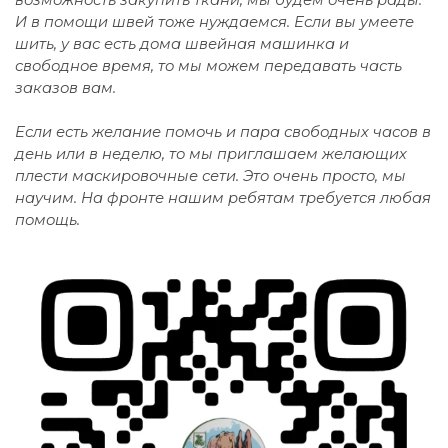
И в помощи швей тоже нуждаемся. Если вы умеете
шить, у вас есть дома швейная машинка и
свободное время, то мы можем передавать часть
заказов вам.
Если есть желание помочь и пара свободных часов в
день или в неделю, то мы приглашаем желающих
плести маскировочные сети. Это очень просто, мы
научим. На фронте нашим ребятам требуется любая
помощь.