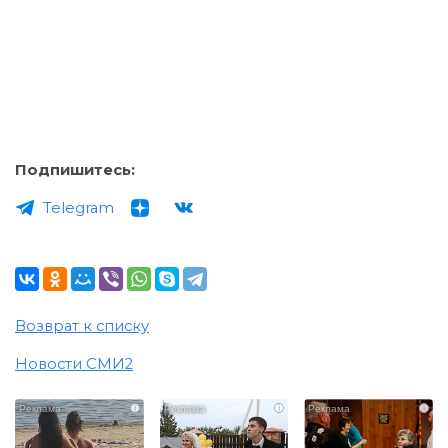
Подпишитесь:
Telegram
Возврат к списку
Новости СМИ2
i
i
i