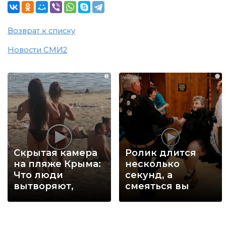
Возврат к списку
Новости СМИ2
i
i
Скрытая камера
Ролик длится
на пляже Крыма:
несколько
Что люди
секунд, а
вытворяют,
смеяться вы
когда их не
будете долго
видят...