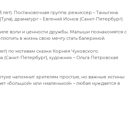
лет). Постановочная группа: режиссер – Таныгина
Тула), драматург – Евгений Ионов (Санкт-Петербург).
силе воли и ценности дружбы. Малыши познакомятся с
лотить в жизнь свою мечту стать балериной.
т) по мотивам сказки Корнея Чуковского.
а (Санкт-Петербург), художник – Ольга Петровская
тухе напомнит зрителям простые, но важные истины:
ает «большой» или «маленькой» – любая нуждается в