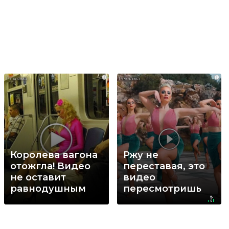
i
i
Королева вагона
Ржу не
отожгла! Видео
переставая, это
не оставит
видео
равнодушным
пересмотришь
не раз