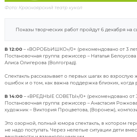
Фото: Красноярский театр кукол
Показы творческих работ пройдут 6 декабря на с
В 12:00
– «ВОРОБЬИШКО»/0+ (рекомендовано от 3 лет)
Постановочная группа: режиссер – Наталья Белоусова 
Алиса Олигерова (Волгоград).
Спектакль рассказывает о первых шагах во взрослую 
ошибок и о том, как важна поддержка близких, когда
В 14:00
– «ВРЕДНЫЕ СОВЕТЫ»/0+ (рекомендовано от 3 
Постановочная группа: режиссер – Анастасия Рожкова
художник – Виктория Процветова, (Воронеж), компози
Это озорной, полный юмора спектакль, в котором гер
не надо поступать. Через нелепые ситуации дети вме
вежливости и взаимопонимании.