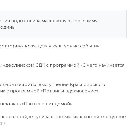
ония подготовила масштабную программу,
Родины.
ерриториях края, делая культурные события
Миндерлинском СДК с программой «С чего начинается
ллера состоится выступление Красноярского
ина с программой «Подвиг и вдохновение».
пектакль «Папа спешит домой».
иллера пройдет уникальное музыкально-литературное
и».